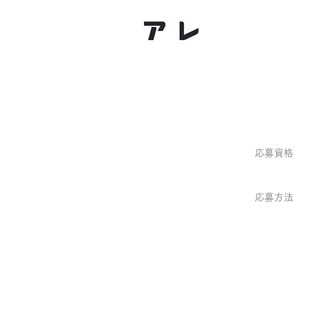
​株式会社アレ
info@areinc.j
応募資格
応募資
応募方法
応募方法
）
料等・コピー可）